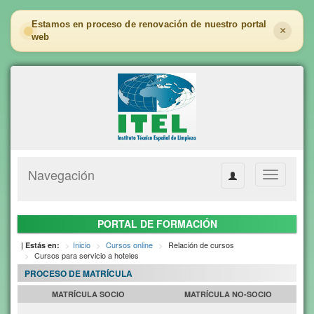
Estamos en proceso de renovación de nuestro portal
×
web
Navegación
Toggle
navigation
PORTAL DE FORMACIÓN
Inicio
Cursos online
Relación de cursos
| Estás en:
Cursos para servicio a hoteles
PROCESO DE MATRÍCULA
MATRÍCULA SOCIO
MATRÍCULA NO-SOCIO