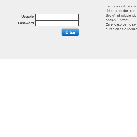
En el caso de ser so
debe proceder con l
Socio" introduciend
Usuario
opción "Entrar".
Password
En el caso de no ser
curso en este recuad
Entrar