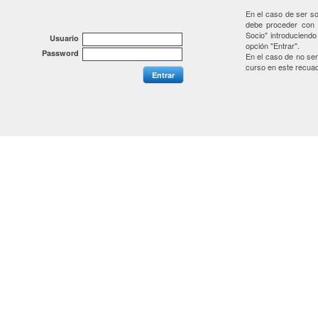
En el caso de ser so
debe proceder con l
Socio" introduciend
Usuario
opción "Entrar".
Password
En el caso de no ser
curso en este recuad
Entrar