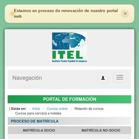
Estamos en proceso de renovación de nuestro portal
×
web
Navegación
Toggle
navigation
PORTAL DE FORMACIÓN
Inicio
Cursos online
Relación de cursos
| Estás en:
Cursos para servicio a hoteles
PROCESO DE MATRÍCULA
MATRÍCULA SOCIO
MATRÍCULA NO-SOCIO