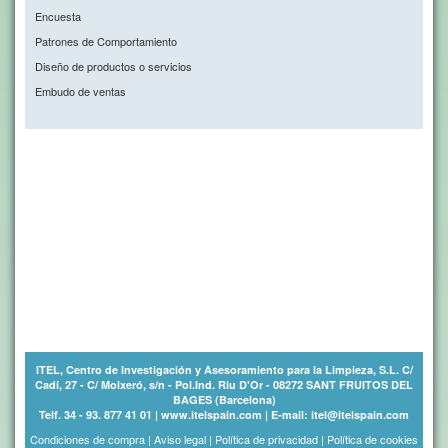
Encuesta
Patrones de Comportamiento
Diseño de productos o servicios
Embudo de ventas
ITEL, Centro de Investigación y Asesoramiento para la Limpieza, S.L. C/
Cadí, 27 - C/ Moixeró, s/n - Pol.Ind. Riu D'Or - 08272 SANT FRUITOS DEL
BAGES (Barcelona)
Telf. 34 - 93. 877 41 01 | www.itelspain.com | E-mail: itel@itelspain.com
Condiciones de compra
|
Aviso legal
|
Política de privacidad
|
Política de cookies