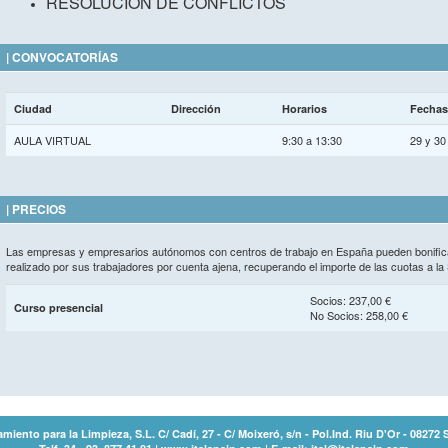
RESOLUCIÓN DE CONFLICTOS
| CONVOCATORÍAS
Ciudad
Dirección
Horarios
Fechas
AULA VIRTUAL
9:30 a 13:30
29 y 30
| PRECIOS
Las empresas y empresarios autónomos con centros de trabajo en España pueden bonifica
realizado por sus trabajadores por cuenta ajena, recuperando el importe de las cuotas a la 
Socios: 237,00 €
Curso presencial
No Socios: 258,00 €
amiento para la Limpieza, S.L. C/ Cadí, 27 - C/ Moixeró, s/n - Pol.Ind. Riu D'Or - 0