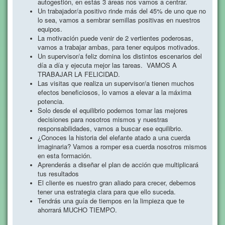
autogestión, en estás 3 áreas nos vamos a centrar.
Un trabajador/a positivo rinde más del 45% de uno que no
lo sea, vamos a sembrar semillas positivas en nuestros
equipos.
La motivación puede venir de 2 vertientes poderosas,
vamos a trabajar ambas, para tener equipos motivados.
Un supervisor/a feliz domina los distintos escenarios del
día a día y ejecuta mejor las tareas. VAMOS A
TRABAJAR LA FELICIDAD.
Las visitas que realiza un supervisor/a tienen muchos
efectos beneficiosos, lo vamos a elevar a la máxima
potencia.
Solo desde el equilibrio podemos tomar las mejores
decisiones para nosotros mismos y nuestras
responsabilidades, vamos a buscar ese equilibrio.
¿Conoces la historia del elefante atado a una cuerda
imaginaria? Vamos a romper esa cuerda nosotros mismos
en esta formación.
Aprenderás a diseñar el plan de acción que multiplicará
tus resultados
El cliente es nuestro gran aliado para crecer, debemos
tener una estrategia clara para que ello suceda.
Tendrás una guía de tiempos en la limpieza que te
ahorrará MUCHO TIEMPO.