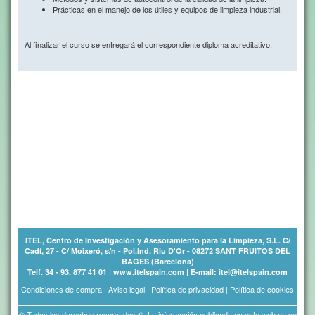
Prácticas en el manejo de los útiles y equipos de limpieza industrial.
Al finalizar el curso se entregará el correspondiente diploma acreditativo.
ITEL, Centro de Investigación y Asesoramiento para la Limpieza, S.L. C/
Cadí, 27 - C/ Moixeró, s/n - Pol.Ind. Riu D'Or - 08272 SANT FRUITOS DEL
BAGES (Barcelona)
Telf. 34 - 93. 877 41 01 | www.itelspain.com | E-mail: itel@itelspain.com
Condiciones de compra
|
Aviso legal
|
Política de privacidad
|
Política de cookies
© Todos los derechos reservados ©. La información publicada en esta web no se