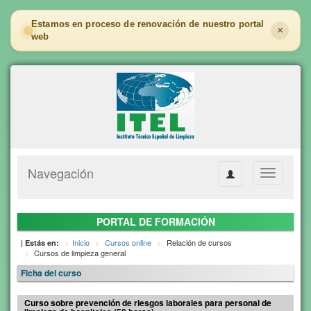
Estamos en proceso de renovación de nuestro portal
×
web
Navegación
Toggle
navigation
PORTAL DE FORMACIÓN
Inicio
Cursos online
Relación de cursos
| Estás en:
Cursos de limpieza general
Ficha del curso
Curso sobre prevención de riesgos laborales para personal de