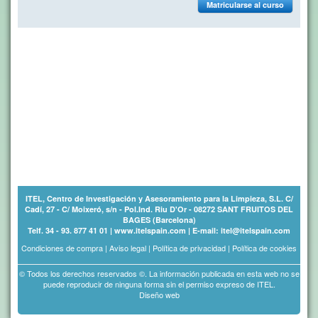
Matricularse al curso
ITEL, Centro de Investigación y Asesoramiento para la Limpieza, S.L. C/
Cadí, 27 - C/ Moixeró, s/n - Pol.Ind. Riu D'Or - 08272 SANT FRUITOS DEL
BAGES (Barcelona)
Telf. 34 - 93. 877 41 01 | www.itelspain.com | E-mail: itel@itelspain.com
Condiciones de compra
|
Aviso legal
|
Política de privacidad
|
Política de cookies
© Todos los derechos reservados ©. La información publicada en esta web no se
puede reproducir de ninguna forma sin el permiso expreso de ITEL.
Diseño web