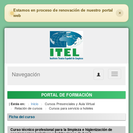
Estamos en proceso de renovación de nuestro portal
×
web
Navegación
Toggle
navigation
PORTAL DE FORMACIÓN
Inicio
Cursos Presenciales y Aula Virtual
| Estás en:
Relación de cursos
Cursos para servicio a hoteles
Ficha del curso
Curso técnico profesional para la limpieza e higienización de