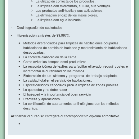
La utilización correcta de los productos.
La limpieza con microfibras, su uso, sus ventajas.
Los productos anti-huella y sus aplicaciones.
La eliminación eficaz de los malos olores.
La limpieza con agua ionizada:
- Desintegración de suciedades
- Higienización a niveles de 99.997%
Métodos diferenciados para limpieza de habitaciones ocupadas,
habitaciones de cambio de huésped y mantenimiento de habitaciones
desocupadas.
La correcta elaboración de la cama.
Como evitar los tiempos semi-productivos.
La recogida idónea de textiles para facilitar el lavado, reducir costes e
incrementar la durabilidad de los mismos.
Elaboración de un sistema y programa de trabajo adaptado.
La calidad total en el servicio de habitaciones.
Especificaciones especiales para la limpieza de zonas públicas
Lo que debe y no debe hacer
El huésped – la importancia del buen servicio
Practicas y aplicaciones.
La certificación de apartamentos anti-alérgicos con los métodos
descritos.
Al finalizar el curso se entregará el correspondiente diploma acreditativo.