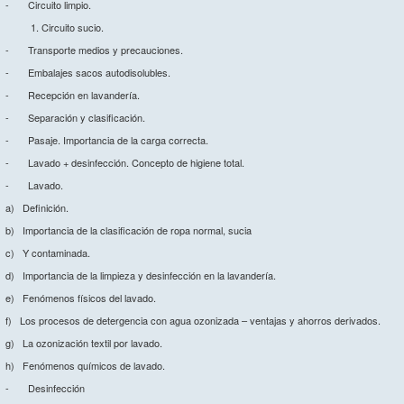
- Circuito limpio.
Circuito sucio.
- Transporte medios y precauciones.
- Embalajes sacos autodisolubles.
- Recepción en lavandería.
- Separación y clasificación.
- Pasaje. Importancia de la carga correcta.
- Lavado + desinfección. Concepto de higiene total.
- Lavado.
a) Definición.
b) Importancia de la clasificación de ropa normal, sucia
c) Y contaminada.
d) Importancia de la limpieza y desinfección en la lavandería.
e) Fenómenos físicos del lavado.
f) Los procesos de detergencia con agua ozonizada – ventajas y ahorros derivados.
g) La ozonización textil por lavado.
h) Fenómenos químicos de lavado.
- Desinfección