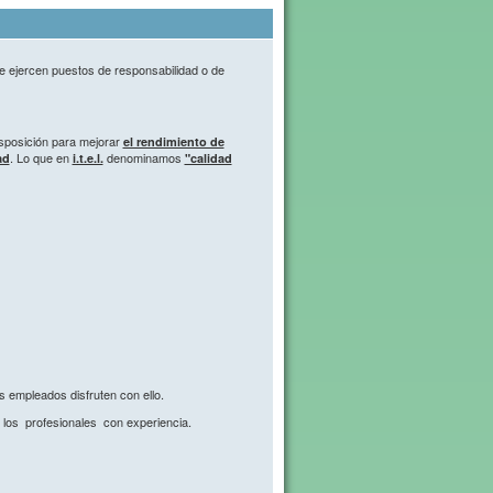
e ejercen puestos de responsabilidad o de
isposición para mejorar
el rendimiento de
. Lo que en
denominamos
ad
i.t.e.l.
"calidad
s empleados disfruten con ello.
ra los profesionales con experiencia.