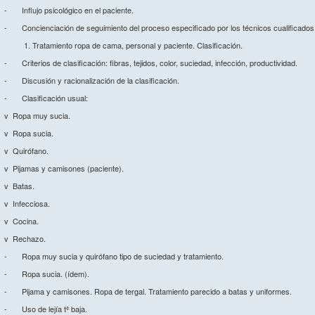
- Influjo psicológico en el paciente.
- Concienciación de seguimiento del proceso especificado por los técnicos cualificados
Tratamiento ropa de cama, personal y paciente. Clasificación.
- Criterios de clasificación: fibras, tejidos, color, suciedad, infección, productividad.
- Discusión y racionalización de la clasificación.
- Clasificación usual:
v Ropa muy sucia.
v Ropa sucia.
v Quirófano.
v Pijamas y camisones (paciente).
v Batas.
v Infecciosa.
v Cocina.
v Rechazo.
- Ropa muy sucia y quirófano tipo de suciedad y tratamiento.
- Ropa sucia. (ídem).
- Pijama y camisones. Ropa de tergal. Tratamiento parecido a batas y uniformes.
- Uso de lejía tª baja.