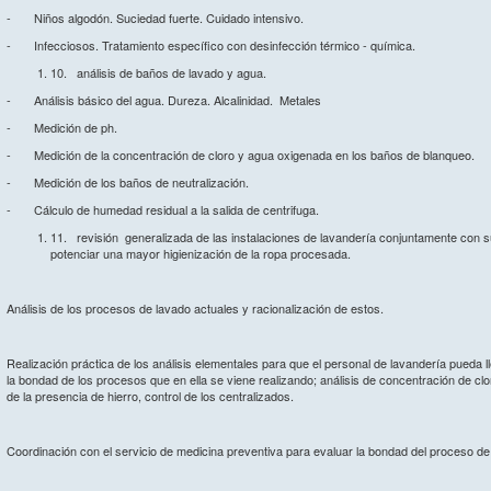
- Niños algodón. Suciedad fuerte. Cuidado intensivo.
- Infecciosos. Tratamiento específico con desinfección térmico - química.
10. análisis de baños de lavado y agua.
- Análisis básico del agua. Dureza. Alcalinidad. Metales
- Medición de ph.
- Medición de la concentración de cloro y agua oxigenada en los baños de blanqueo.
- Medición de los baños de neutralización.
- Cálculo de humedad residual a la salida de centrifuga.
11. revisión generalizada de las instalaciones de lavandería conjuntamente con s
potenciar una mayor higienización de la ropa procesada.
Análisis de los procesos de lavado actuales y racionalización de estos.
Realización práctica de los análisis elementales para que el personal de lavandería pueda ll
la bondad de los procesos que en ella se viene realizando; análisis de concentración de cloro
de la presencia de hierro, control de los centralizados.
Coordinación con el servicio de medicina preventiva para evaluar la bondad del proceso d