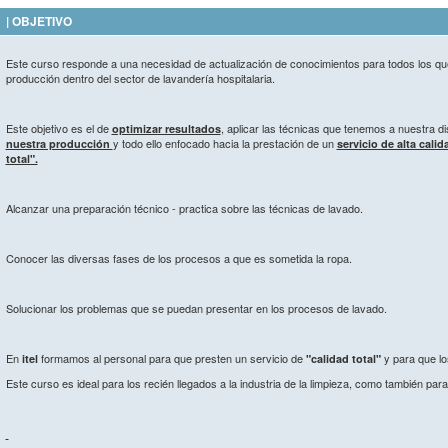
| OBJETIVO
Este curso responde a una necesidad de actualización de conocimientos para todos los qu
producción dentro del sector de lavandería hospitalaria.
Este objetivo es el de
, aplicar las técnicas que tenemos a nuestra d
optimizar resultados
y todo ello enfocado hacia la prestación de un
nuestra producción
servicio de alta calid
total".
Alcanzar una preparación técnico - practica sobre las técnicas de lavado.
Conocer las diversas fases de los procesos a que es sometida la ropa.
Solucionar los problemas que se puedan presentar en los procesos de lavado.
En
formamos al personal para que presten un servicio de
y para que lo
itel
"calidad total"
Este curso es ideal para los recién llegados a la industria de la limpieza, como también pa