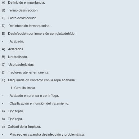
A) Definición e importancia.
B) Termo desinfección.
C) Cloro desinfección.
D) Desinfección termoquímica.
E) Desinfección por inmersión con glutaldehído.
- Acabado.
A) Aclarados.
B) Neutralizado.
C) Uso bactericidas
D) Factores atener en cuenta.
E) Maquinaria en contacto con la ropa acabada.
Circuito limpio.
- Acabado en prensa o centrífuga.
- Clasificación en función del tratamiento:
a) Tipo tejido.
b) Tipo ropa.
c) Calidad de la limpieza.
- Proceso en calandra desinfección y problemática: