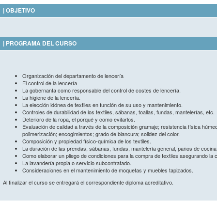
| OBJETIVO
| PROGRAMA DEL CURSO
Organización del departamento de lencería
El control de la lencería
La gobernanta como responsable del control de costes de lencería.
La higiene de la lencería.
La elección idónea de textiles en función de su uso y mantenimiento.
Controles de durabilidad de los textiles, sábanas, toallas, fundas, mantelerías, etc.
Deterioro de la ropa, el porqué y como evitarlos.
Evaluación de calidad a través de la composición gramaje; resistencia física húme
polimerización; encogimientos; grado de blancura; solidez del color.
Composición y propiedad físico-química de los textiles.
La duración de las prendas, sábanas, fundas, mantelería general, paños de cocina, 
Como elaborar un pliego de condiciones para la compra de textiles asegurando la 
La lavandería propia o servicio subcontratado.
Consideraciones en el mantenimiento de moquetas y muebles tapizados.
Al finalizar el curso se entregará el correspondiente diploma acreditativo.