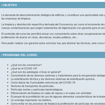
| OBJETIVO
La demanda de descontaminación biológica de edificios y constituye una oportunidad más p
las empresas de limpieza.
La limpieza y desinfección específica derivada del Coronavirus así como el incremento de p
nuevas contaminaciones que exigen tratamientos de higienización con garantía para el uso
El contenido del curso les permitirá actuar con conocimiento sobre otras recuperaciones 
proliferación de ácaros en cines, discotecas, locales públicos, etc...
Para poder realizar con garantía estos servicios hay que dominar las técnicas, este curso 
| PROGRAMA DEL CURSO
¿Qué son los coronavirus?
¿Qué es el COVID-19?
¿Qué son les patologías víricas en general?
Conocimiento de los diversos sistemas y tratamientos para la recuperación biológi
La esterilización térmica y los diversos sistemas de esterilización química.
Como atacar las 3 principales estructuras del COVID-19.
Vectores de transportes de partículas.
Partículas inertes y partículas bacteriológicas.
Diferenciación de limpieza en salas de reposo y en salas con actividad.
El porque de la prohibición de uso de algunos elementos característicos de la limpie
Un enemigo importante: los biofilms.
Como evitar en los procesos de limpieza la proliferación de partículas de oxicelulos