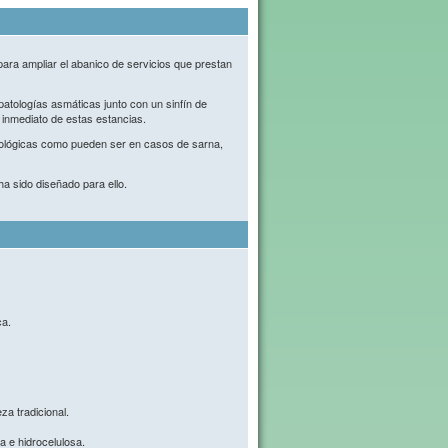
ara ampliar el abanico de servicios que prestan
atologías asmáticas junto con un sinfín de
 inmediato de estas estancias.
biológicas como pueden ser en casos de sarna,
ha sido diseñado para ello.
ca.
za tradicional.
a e hidrocelulosa.