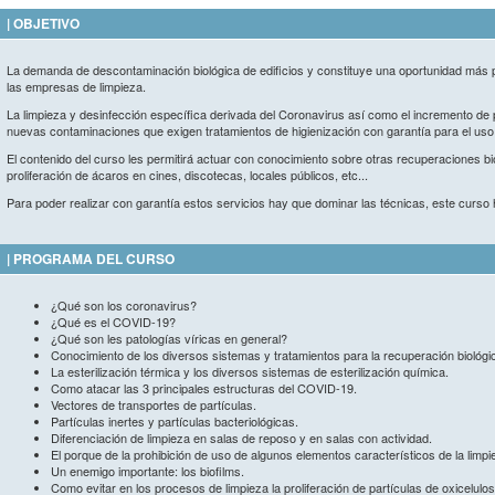
| OBJETIVO
La demanda de descontaminación biológica de edificios y constituye una oportunidad más p
las empresas de limpieza.
La limpieza y desinfección específica derivada del Coronavirus así como el incremento de p
nuevas contaminaciones que exigen tratamientos de higienización con garantía para el uso
El contenido del curso les permitirá actuar con conocimiento sobre otras recuperaciones 
proliferación de ácaros en cines, discotecas, locales públicos, etc...
Para poder realizar con garantía estos servicios hay que dominar las técnicas, este curso 
| PROGRAMA DEL CURSO
¿Qué son los coronavirus?
¿Qué es el COVID-19?
¿Qué son les patologías víricas en general?
Conocimiento de los diversos sistemas y tratamientos para la recuperación biológi
La esterilización térmica y los diversos sistemas de esterilización química.
Como atacar las 3 principales estructuras del COVID-19.
Vectores de transportes de partículas.
Partículas inertes y partículas bacteriológicas.
Diferenciación de limpieza en salas de reposo y en salas con actividad.
El porque de la prohibición de uso de algunos elementos característicos de la limpie
Un enemigo importante: los biofilms.
Como evitar en los procesos de limpieza la proliferación de partículas de oxicelulos