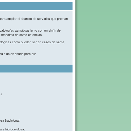
ara ampliar el abanico de servicios que prestan
atologías asmáticas junto con un sinfín de
 inmediato de estas estancias.
biológicas como pueden ser en casos de sarna,
ha sido diseñado para ello.
ca.
za tradicional.
a e hidrocelulosa.