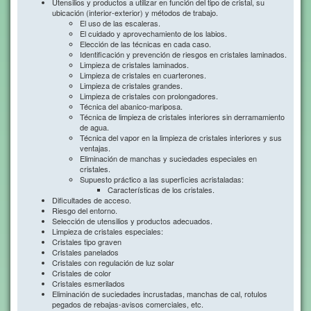
Utensilios y productos a utilizar en función del tipo de cristal, su
ubicación (interior-exterior) y métodos de trabajo.
El uso de las escaleras.
El cuidado y aprovechamiento de los labios.
Elección de las técnicas en cada caso.
Identificación y prevención de riesgos en cristales laminados.
Limpieza de cristales laminados.
Limpieza de cristales en cuarterones.
Limpieza de cristales grandes.
Limpieza de cristales con prolongadores.
Técnica del abanico-mariposa.
Técnica de limpieza de cristales interiores sin derramamiento
de agua.
Técnica del vapor en la limpieza de cristales interiores y sus
ventajas.
Eliminación de manchas y suciedades especiales en
cristales.
Supuesto práctico a las superficies acristaladas:
Características de los cristales.
Dificultades de acceso.
Riesgo del entorno.
Selección de utensilios y productos adecuados.
Limpieza de cristales especiales:
Cristales tipo graven
Cristales panelados
Cristales con regulación de luz solar
Cristales de color
Cristales esmerilados
Eliminación de suciedades incrustadas, manchas de cal, rotulos
pegados de rebajas-avisos comerciales, etc.