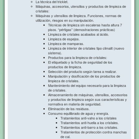
La técnica del tricklet.
Máquinas, accesorios, utensilios y productos de limpieza de
cristales:
Máquinas y utensilios de limpieza. Funciones, normas de
utilización, riesgos en su manipulación.
Técnicas de limpieza sin escaleras hasta altura 7
pisos. “pértigas” (demostraciones prácticas)
Limpieza de cristales acabados al ácido.
Limpieza de espejos.
Limpieza de mamparas.
Limpieza de interior de cristales tipo climalit (nuevo
sistema).
Productos para la limpieza de cristales:
El etiquetado y la ficha de seguridad de los
productos de limpieza.
Selección del producto según tarea a realizar.
Manipulación y dosificación de los productos de
limpieza de cristales.
Mantenimiento del equipo necesario para la limpieza
de cristales.
Almacenamiento de máquinas, utensilios, accesorios
y productos de limpieza según sus características y
normativa en materia de seguridad.
Eliminación de los residuos.
Consumo equilibrado de agua y energía.
Tratamientos anti-vaho a los cristales
Tratamientos anti-huella a los cristales.
Tratamientos anti-barro a los cristales.
Tratamientos de protección contra manchas
de cal.