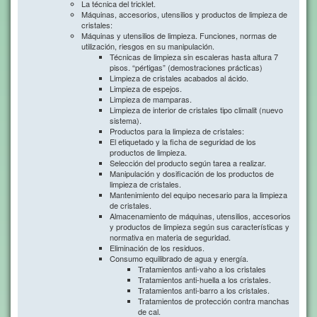
La técnica del tricklet.
Máquinas, accesorios, utensilios y productos de limpieza de
cristales:
Máquinas y utensilios de limpieza. Funciones, normas de
utilización, riesgos en su manipulación.
Técnicas de limpieza sin escaleras hasta altura 7
pisos. “pértigas” (demostraciones prácticas)
Limpieza de cristales acabados al ácido.
Limpieza de espejos.
Limpieza de mamparas.
Limpieza de interior de cristales tipo climalit (nuevo
sistema).
Productos para la limpieza de cristales:
El etiquetado y la ficha de seguridad de los
productos de limpieza.
Selección del producto según tarea a realizar.
Manipulación y dosificación de los productos de
limpieza de cristales.
Mantenimiento del equipo necesario para la limpieza
de cristales.
Almacenamiento de máquinas, utensilios, accesorios
y productos de limpieza según sus características y
normativa en materia de seguridad.
Eliminación de los residuos.
Consumo equilibrado de agua y energía.
Tratamientos anti-vaho a los cristales
Tratamientos anti-huella a los cristales.
Tratamientos anti-barro a los cristales.
Tratamientos de protección contra manchas
de cal.