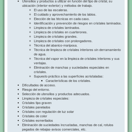
Utensilios y productos a utilizar en función del tipo de cristal, su
ubicación (interior-exterior) y métodos de trabajo.
El uso de las escaleras.
El cuidado y aprovechamiento de los labios.
Elección de las técnicas en cada caso.
Identificación y prevención de riesgos en cristales laminados.
Limpieza de cristales laminados.
Limpieza de cristales en cuarterones.
Limpieza de cristales grandes.
Limpieza de cristales con prolongadores.
Técnica del abanico-mariposa.
Técnica de limpieza de cristales interiores sin derramamiento
de agua.
Técnica del vapor en la limpieza de cristales interiores y sus
ventajas.
Eliminación de manchas y suciedades especiales en
cristales.
Supuesto práctico a las superficies acristaladas:
Características de los cristales.
Dificultades de acceso.
Riesgo del entorno.
Selección de utensilios y productos adecuados.
Limpieza de cristales especiales:
Cristales tipo graven
Cristales panelados
Cristales con regulación de luz solar
Cristales de color
Cristales esmerilados
Eliminación de suciedades incrustadas, manchas de cal, rotulos
pegados de rebajas-avisos comerciales, etc.