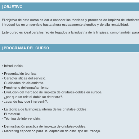
| OBJETIVO
El objetivo de este curso es dar a conocer las técnicas y procesos de limpieza de interiores d
introducirlos en un servicio hasta ahora escasamente atendido y de alta rentabilidad.
Este curso es ideal para los recién llegados a la industria de la limpieza, como también pa
| PROGRAMA DEL CURSO
• Introducción.
• Presentación técnica:
- Características del servicio.
- Cualidades de aislamiento.
- Fenómeno del empañamiento.
- Evolución del mercado de limpieza de cristales-dobles en europa.
- ¿por que un cristal-doble se deteriora?.
- ¿cuando hay que intervenir?.
• La técnica de la limpieza interna de los cristales-dobles:
- El material.
- Técnica de intervención.
• Demostración practica de limpieza de cristales-dobles.
• Marketing especifico para la captación de este tipo de trabajo.