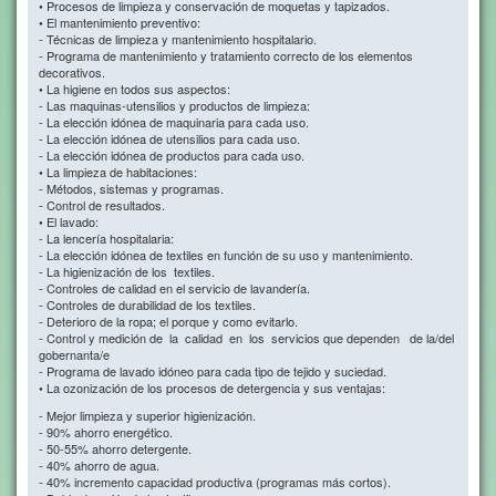
• Procesos de limpieza y conservación de moquetas y tapizados.
• El mantenimiento preventivo:
- Técnicas de limpieza y mantenimiento hospitalario.
- Programa de mantenimiento y tratamiento correcto de los elementos
decorativos.
• La higiene en todos sus aspectos:
- Las maquinas-utensilios y productos de limpieza:
- La elección idónea de maquinaria para cada uso.
- La elección idónea de utensilios para cada uso.
- La elección idónea de productos para cada uso.
• La limpieza de habitaciones:
- Métodos, sistemas y programas.
- Control de resultados.
• El lavado:
- La lencería hospitalaria:
- La elección idónea de textiles en función de su uso y mantenimiento.
- La higienización de los textiles.
- Controles de calidad en el servicio de lavandería.
- Controles de durabilidad de los textiles.
- Deterioro de la ropa; el porque y como evitarlo.
- Control y medición de la calidad en los servicios que dependen de la/del
gobernanta/e
- Programa de lavado idóneo para cada tipo de tejido y suciedad.
• La ozonización de los procesos de detergencia y sus ventajas:
- Mejor limpieza y superior higienización.
- 90% ahorro energético.
- 50-55% ahorro detergente.
- 40% ahorro de agua.
- 40% incremento capacidad productiva (programas más cortos).