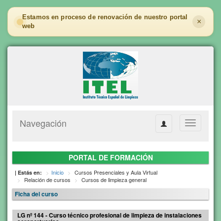
Estamos en proceso de renovación de nuestro portal
×
web
Navegación
Toggle
navigation
PORTAL DE FORMACIÓN
Inicio
Cursos Presenciales y Aula Virtual
| Estás en:
Relación de cursos
Cursos de limpieza general
Ficha del curso
LG nº 144 - Curso técnico profesional de limpieza de instalaciones