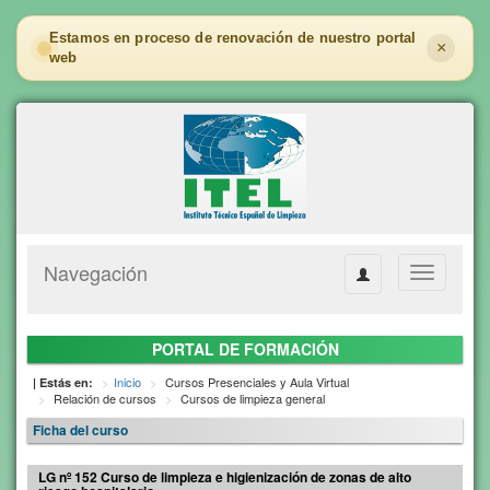
Estamos en proceso de renovación de nuestro portal
×
web
Navegación
Toggle
navigation
PORTAL DE FORMACIÓN
Inicio
Cursos Presenciales y Aula Virtual
| Estás en:
Relación de cursos
Cursos de limpieza general
Ficha del curso
LG nº 152 Curso de limpieza e higienización de zonas de alto