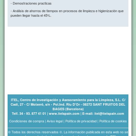
- Demostraciones practicas
- Análisis de ahorros de tiempos en procesos de limpieza e higienización que
pueden llegar hasta el 45%.
ITEL, Centro de Investigación y Asesoramiento para la Limpieza, S.L. C/
Cadí, 27 - C/ Moixeró, s/n - Pol.Ind. Riu D'Or - 08272 SANT FRUITOS DEL
BAGES (Barcelona)
Telf. 34 - 93. 877 41 01 | www.itelspain.com | E-mail: itel@itelspain.com
Condiciones de compra
|
Aviso legal
|
Política de privacidad
|
Política de cookies
© Todos los derechos reservados ©. La información publicada en esta web no se