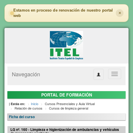
Estamos en proceso de renovación de nuestro portal
×
web
Navegación
Toggle
navigation
PORTAL DE FORMACIÓN
Inicio
Cursos Presenciales y Aula Virtual
| Estás en:
Relación de cursos
Cursos de limpieza general
Ficha del curso
LG nº. 160 - Limpieza e higienización de ambulancias y vehículos