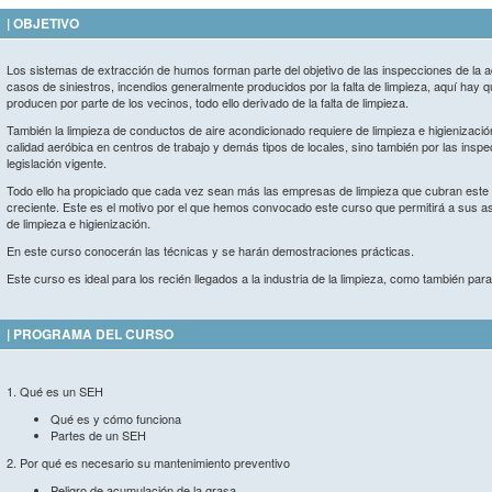
| OBJETIVO
Los sistemas de extracción de humos forman parte del objetivo de las inspecciones de la 
casos de siniestros, incendios generalmente producidos por la falta de limpieza, aquí hay 
producen por parte de los vecinos, todo ello derivado de la falta de limpieza.
También la limpieza de conductos de aire acondicionado requiere de limpieza e higienizació
calidad aeróbica en centros de trabajo y demás tipos de locales, sino también por las inspe
legislación vigente.
Todo ello ha propiciado que cada vez sean más las empresas de limpieza que cubran este
creciente. Este es el motivo por el que hemos convocado este curso que permitirá a sus a
de limpieza e higienización.
En este curso conocerán las técnicas y se harán demostraciones prácticas.
Este curso es ideal para los recién llegados a la industria de la limpieza, como también pa
| PROGRAMA DEL CURSO
1. Qué es un SEH
Qué es y cómo funciona
Partes de un SEH
2. Por qué es necesario su mantenimiento preventivo
Peligro de acumulación de la grasa