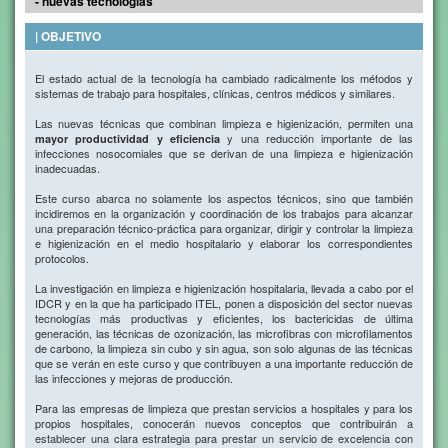
- nuevas tecnologías
| OBJETIVO
El estado actual de la tecnología ha cambiado radicalmente los métodos y
sistemas de trabajo para hospitales, clínicas, centros médicos y similares.
Las nuevas técnicas que combinan limpieza e higienización, permiten una
y una reducción importante de las
mayor productividad y eficiencia
infecciones nosocomiales que se derivan de una limpieza e higienización
inadecuadas.
Este curso abarca no solamente los aspectos técnicos, sino que también
incidiremos en la organización y coordinación de los trabajos para alcanzar
una preparación técnico-práctica para organizar, dirigir y controlar la limpieza
e higienización en el medio hospitalario y elaborar los correspondientes
protocolos.
La investigación en limpieza e higienización hospitalaria, llevada a cabo por el
IDCR y en la que ha participado ITEL, ponen a disposición del sector nuevas
tecnologías más productivas y eficientes, los bactericidas de última
generación, las técnicas de ozonización, las microfibras con microfilamentos
de carbono, la limpieza sin cubo y sin agua, son solo algunas de las técnicas
que se verán en este curso y que contribuyen a una importante reducción de
las infecciones y mejoras de producción.
Para las empresas de limpieza que prestan servicios a hospitales y para los
propios hospitales, conocerán nuevos conceptos que contribuirán a
establecer una clara estrategia para prestar un servicio de excelencia con