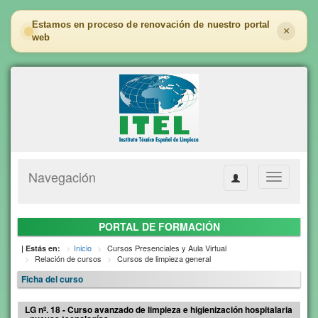
Estamos en proceso de renovación de nuestro portal
×
web
Navegación
Toggle
navigation
PORTAL DE FORMACIÓN
Inicio
Cursos Presenciales y Aula Virtual
| Estás en:
Relación de cursos
Cursos de limpieza general
Ficha del curso
LG nº. 18 - Curso avanzado de limpieza e higienización hospitalaria