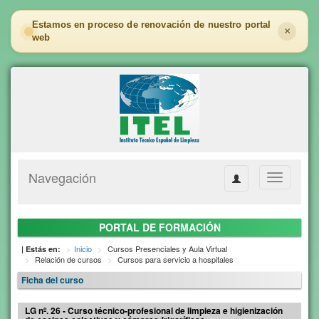
Estamos en proceso de renovación de nuestro portal
×
web
Navegación
Toggle
navigation
PORTAL DE FORMACIÓN
Inicio
Cursos Presenciales y Aula Virtual
| Estás en:
Relación de cursos
Cursos para servicio a hospitales
Ficha del curso
LG nº. 26 - Curso técnico-profesional de limpieza e higienización