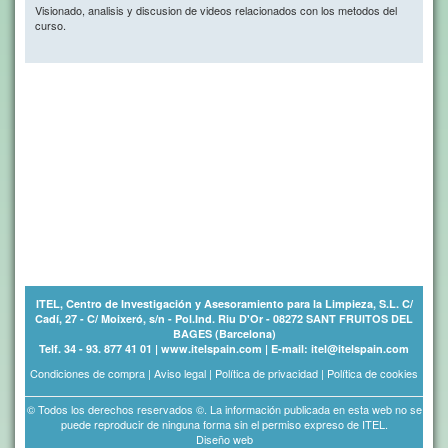
Visionado, analisis y discusion de videos relacionados con los metodos del
curso.
ITEL, Centro de Investigación y Asesoramiento para la Limpieza, S.L. C/
Cadí, 27 - C/ Moixeró, s/n - Pol.Ind. Riu D'Or - 08272 SANT FRUITOS DEL
BAGES (Barcelona)
Telf. 34 - 93. 877 41 01 | www.itelspain.com | E-mail: itel@itelspain.com
Condiciones de compra
|
Aviso legal
|
Política de privacidad
|
Política de cookies
© Todos los derechos reservados ©. La información publicada en esta web no se
puede reproducir de ninguna forma sin el permiso expreso de ITEL.
Diseño web