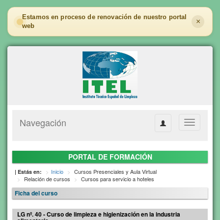
Estamos en proceso de renovación de nuestro portal
×
web
Navegación
Toggle
navigation
PORTAL DE FORMACIÓN
Inicio
Cursos Presenciales y Aula Virtual
| Estás en:
Relación de cursos
Cursos para servicio a hoteles
Ficha del curso
LG nº. 40 - Curso de limpieza e higienización en la industria