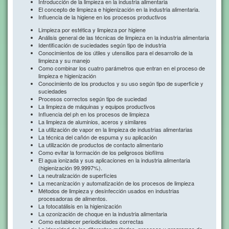
Introducción de la limpieza en la industria alimentaria
El concepto de limpieza e higienización en la industria alimentaria.
Influencia de la higiene en los procesos productivos
Limpieza por estética y limpieza por higiene
Análisis general de las técnicas de limpieza en la industria alimentaria
Identificación de suciedades según tipo de industria
Conocimientos de los útiles y utensilios para el desarrollo de la
limpieza y su manejo
Como combinar los cuatro parámetros que entran en el proceso de
limpieza e higienización
Conocimiento de los productos y su uso según tipo de superficie y
suciedades
Procesos correctos según tipo de suciedad
La limpieza de máquinas y equipos productivos
Influencia del ph en los procesos de limpieza
La limpieza de aluminios, aceros y similares
La utilización de vapor en la limpieza de industrias alimentarias
La técnica del cañón de espuma y su aplicación
La utilización de productos de contacto alimentario
Como evitar la formación de los peligrosos biofilms
El agua ionizada y sus aplicaciones en la industria alimentaria
(higienización 99.9997%).
La neutralización de superficies
La mecanización y automatización de los procesos de limpieza
Métodos de limpieza y desinfección usados en industrias
procesadoras de alimentos.
La fotocatálisis en la higienización
La ozonización de choque en la industria alimentaria
Como establecer periodicidades correctas