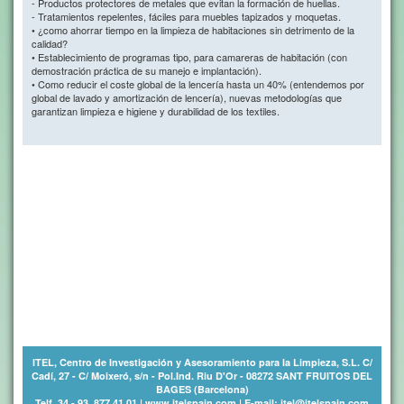
- Productos protectores de metales que evitan la formación de huellas.
- Tratamientos repelentes, fáciles para muebles tapizados y moquetas.
• ¿como ahorrar tiempo en la limpieza de habitaciones sin detrimento de la
calidad?
• Establecimiento de programas tipo, para camareras de habitación (con
demostración práctica de su manejo e implantación).
• Como reducir el coste global de la lencería hasta un 40% (entendemos por
global de lavado y amortización de lencería), nuevas metodologías que
garantizan limpieza e higiene y durabilidad de los textiles.
ITEL, Centro de Investigación y Asesoramiento para la Limpieza, S.L. C/
Cadí, 27 - C/ Moixeró, s/n - Pol.Ind. Riu D'Or - 08272 SANT FRUITOS DEL
BAGES (Barcelona)
Telf. 34 - 93. 877 41 01 | www.itelspain.com | E-mail: itel@itelspain.com