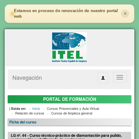
Estamos en proceso de renovación de nuestro portal
×
web
Navegación
Toggle
navigation
PORTAL DE FORMACIÓN
Inicio
Cursos Presenciales y Aula Virtual
| Estás en:
Relación de cursos
Cursos de limpieza general
Ficha del curso
LG nº. 44 - Curso técnico-práctico de diamantación para pulido,