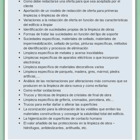
Como debe redactarse una oferta para que sea aceptada por el
cliente
Aportación de un modelo de redacción de oferta para primeras
limpiezas o limpiezas de obra
Variaciones a la redacción de oferta en función de las características
del edificio a limpiar
Identificación de suciedades propias de la limpieza de obras
Formas de tratar las suciedades en función del tipo de soporte
Suciedades específicas, materiales de sellado, materiales de
impermeabilización, sellado de juntas, pinturas específicas, métodos
de identificación y procesos de eliminación
Limpieza específica de metales y aceros inoxidables
Limpiezas específicas de aparatos eléctricos o que incorporan
electrónica
Limpieza específica de materiales decorativos varios
Limpieza específica de parquets, madera, gres, mármol, piedra
artificial,….
Análisis de las reclamaciones por alteraciones más comunes que se
producen en la limpieza de obra nueva y como evitarlas
Como evitar oxidaciones
Trucos y técnicas de limpieza de cristales de final de obra
Limpieza específica de grifería, cromados, porcelana, etc…
Trucos para evitar dañar o alterar las superficies
La ozonización para la eliminación de los volátiles que emiten los
materiales constructivos y conseguir la salubridad total del edificio.
La higienización de superficies de contacto humano
El valor añadido de las protecciones en la limpieza de obra –
hidrófugos, antideslizantes, antihuella, etc.