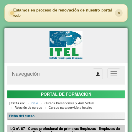
Estamos en proceso de renovación de nuestro portal
×
web
Navegación
Toggle
navigation
PORTAL DE FORMACIÓN
Inicio
Cursos Presenciales y Aula Virtual
| Estás en:
Relación de cursos
Cursos para servicio a hoteles
Ficha del curso
LG nº. 67 - Curso profesional de primeras limpiezas - limpiezas de