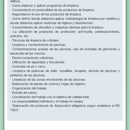
edificio.
- Como elaborar y aplicar programas de limpieza.
- Conocimiento en profundidad de los productos de limpieza.
- Seguridad en el uso de los productos de limpieza.
- Como definir donde debemos aplicar metodología de limpieza por estética y
donde debemos aplicar sistemas de higiene y desinfección.
- Conocimientos de utensilios y máquinas idóneas para la limpieza.
- La utilización de productos de proteccion: anti-huella, antideslizamiento,
antivaho, etc.
- Técnicas de limpieza de cristales.
- Limpieza y mantenimiento de piscinas.
- Contaminaciones propias de las piscinas, vias de entradas de gérmenes y
desarrollo de los mismos.
- Desincrustaciones calcáreas.
- Utilización de alguicidas y floculantes.
- Controles de ph y cloro.
- Limpieza de palancas de salto, canalillos, lavapies, duchas de piscinas y
peldaños de las piscinas.
- Limpiezas de las zonas envolventes de las piscinas.
- Elaboración de planes de control y hojas de registro.
- Organización del trabajo.
- Estudio de casos.
- Coordinación del trabajo con el objetivo de calidad total.
- La responsabilidad individual y el trabajo en equipo.
- Elaboración del protocolo de Autocontrol obligatorio según establece el RD
742/3