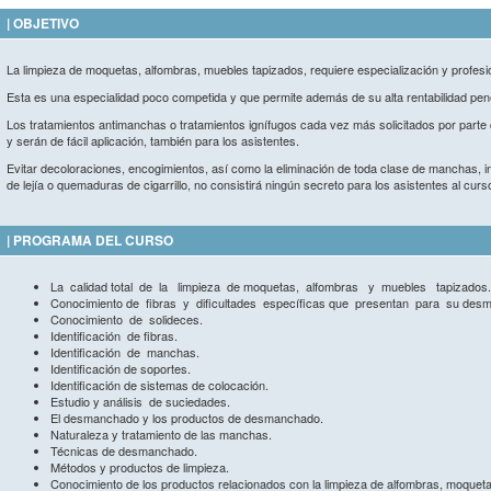
| OBJETIVO
La limpieza de moquetas, alfombras, muebles tapizados, requiere especialización y profesi
Esta es una especialidad poco competida y que permite además de su alta rentabilidad pene
Los tratamientos antimanchas o tratamientos ignífugos cada vez más solicitados por parte de
y serán de fácil aplicación, también para los asistentes.
Evitar decoloraciones, encogimientos, así como la eliminación de toda clase de manchas,
de lejía o quemaduras de cigarrillo, no consistirá ningún secreto para los asistentes al curs
| PROGRAMA DEL CURSO
La calidad total de la limpieza de moquetas, alfombras y muebles tapizados.
Conocimiento de fibras y dificultades específicas que presentan para su des
Conocimiento de solideces.
Identificación de fibras.
Identificación de manchas.
Identificación de soportes.
Identificación de sistemas de colocación.
Estudio y análisis de suciedades.
El desmanchado y los productos de desmanchado.
Naturaleza y tratamiento de las manchas.
Técnicas de desmanchado.
Métodos y productos de limpieza.
Conocimiento de los productos relacionados con la limpieza de alfombras, moquetas