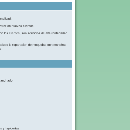
onalidad.
trar en nuevos clientes.
 los clientes, son servicios de alta rentabilidad
 incluso la reparación de moquetas con manchas
o.
manchado.
 y tapicerías.