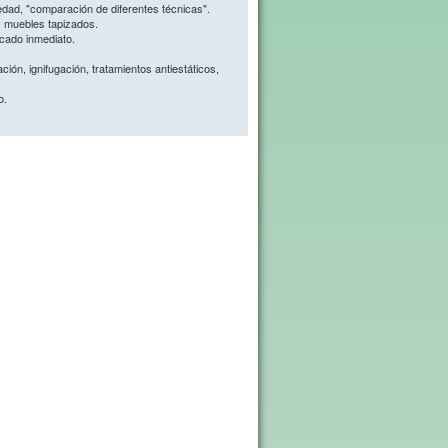
iedad, "comparación de diferentes técnicas".
 muebles tapizados.
cado inmediato.
ón, ignifugación, tratamientos antiestáticos,
o.